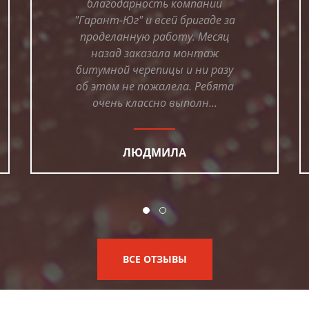
благодарность компании
"Гарант-Юг" и всей бригаде за
проделанную работу. Месяц
назад заказала монтаж
битумной черепицы и ни разу
об этом не пожалела. Ребята
очень классно выполн...
ЛЮДМИЛА
ВСЕ ОТЗЫВЫ