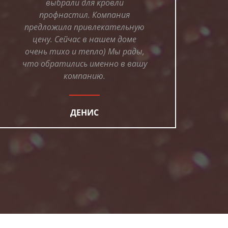
выбрали для кровли
профнастил. Компания
предложила привлекательную
цену. Сейчас в нашем доме
очень тихо и тепло) Мы рады,
что обратились именно в вашу
компанию.
ДЕНИС