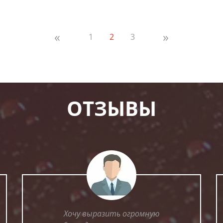
«
»
1
2
3
ОТЗЫВЫ
Хочу выразить огромную