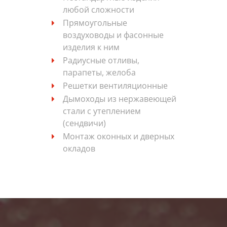
любой сложности
Прямоугольные
воздуховоды и фасонные
изделия к ним
Радиусные отливы,
парапеты, желоба
Решетки вентиляционные
Дымоходы из нержавеющей
стали с утеплением
(сендвичи)
Монтаж оконных и дверных
окладов