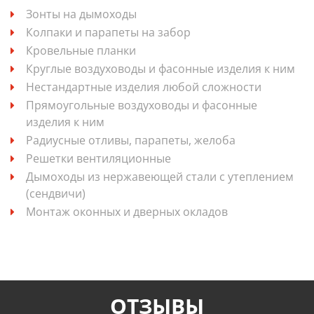
Зонты на дымоходы
Колпаки и парапеты на забор
Кровельные планки
Круглые воздуховоды и фасонные изделия к ним
Нестандартные изделия любой сложности
Прямоугольные воздуховоды и фасонные
изделия к ним
Радиусные отливы, парапеты, желоба
Решетки вентиляционные
Дымоходы из нержавеющей стали с утеплением
(сендвичи)
Монтаж оконных и дверных окладов
ОТЗЫВЫ