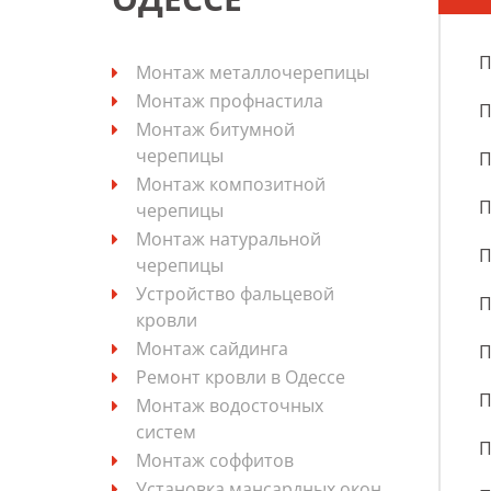
П
Монтаж металлочерепицы
Монтаж профнастила
П
Монтаж битумной
черепицы
П
Монтаж композитной
П
черепицы
Монтаж натуральной
П
черепицы
Устройство фальцевой
П
кровли
Монтаж сайдинга
П
Ремонт кровли в Одессе
П
Монтаж водосточных
систем
П
Монтаж соффитов
Установка мансардных окон