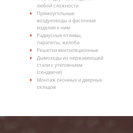
любой сложности
Прямоугольные
воздуховоды и фасонные
изделия к ним
Радиусные отливы,
парапеты, желоба
Решетки вентиляционные
Дымоходы из нержавеющей
стали с утеплением
(сендвичи)
Монтаж оконных и дверных
окладов