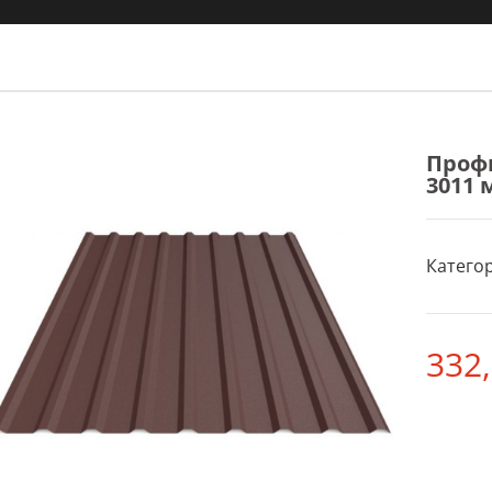
Профн
3011 
Категор
332