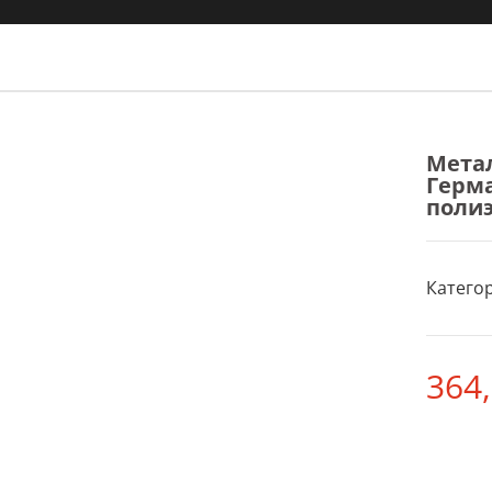
Мета
Герма
полиэ
Категор
364