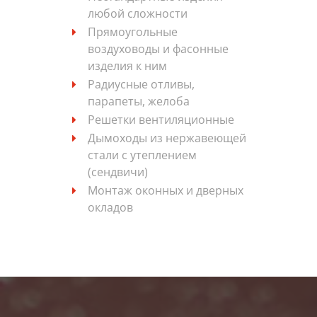
любой сложности
Прямоугольные
воздуховоды и фасонные
изделия к ним
Радиусные отливы,
парапеты, желоба
Решетки вентиляционные
Дымоходы из нержавеющей
стали с утеплением
(сендвичи)
Монтаж оконных и дверных
окладов