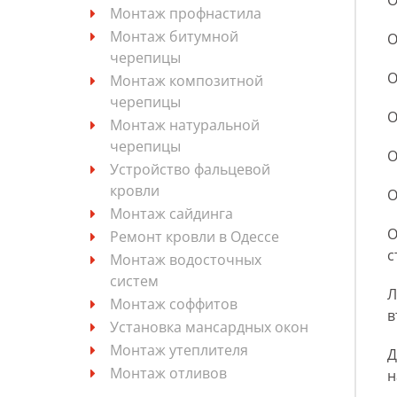
О
Монтаж профнастила
Монтаж битумной
О
черепицы
О
Монтаж композитной
черепицы
О
Монтаж натуральной
черепицы
О
Устройство фальцевой
кровли
О
Монтаж сайдинга
О
Ремонт кровли в Одессе
с
Монтаж водосточных
систем
Л
Монтаж соффитов
в
Установка мансардных окон
Монтаж утеплителя
Д
Монтаж отливов
н