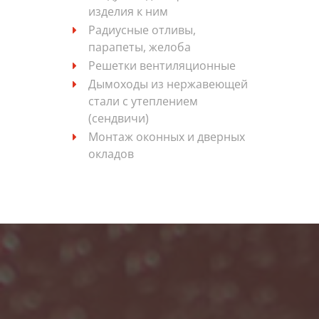
изделия к ним
Радиусные отливы,
парапеты, желоба
Решетки вентиляционные
Дымоходы из нержавеющей
стали с утеплением
(сендвичи)
Монтаж оконных и дверных
окладов