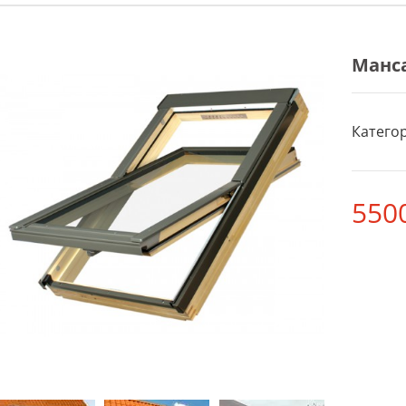
Манса
Категор
550