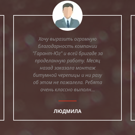
Хочу выразить огромную
благодарность компании
"Гарант-Юг" и всей бригаде за
проделанную работу. Месяц
назад заказала монтаж
битумной черепицы и ни разу
об этом не пожалела. Ребята
очень классно выполн...
ЛЮДМИЛА