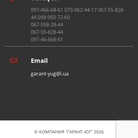
097-466-68-61 073-062-44-17 067-55-828-
44 098-950-72-60
067-558-28-44
067-55-828-44
097-46-668-61
Email
garant-yug@i.ua
© КОМПАНИЯ “ГАРАНТ-ЮГ” 2026