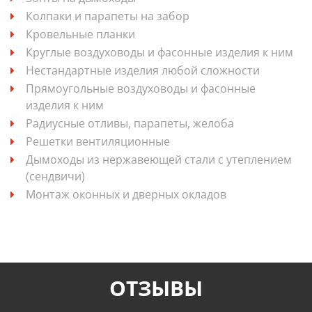
Колпаки и парапеты на забор
Кровельные планки
Круглые воздуховоды и фасонные изделия к ним
Нестандартные изделия любой сложности
Прямоугольные воздуховоды и фасонные
изделия к ним
Радиусные отливы, парапеты, желоба
Решетки вентиляционные
Дымоходы из нержавеющей стали с утеплением
(сендвичи)
Монтаж оконных и дверных окладов
ОТЗЫВЫ