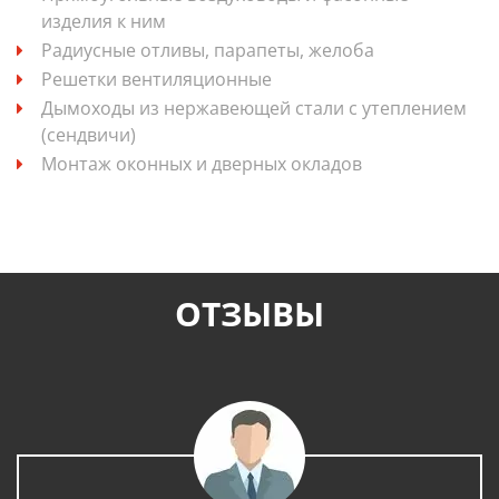
изделия к ним
Радиусные отливы, парапеты, желоба
Решетки вентиляционные
Дымоходы из нержавеющей стали с утеплением
(сендвичи)
Монтаж оконных и дверных окладов
ОТЗЫВЫ